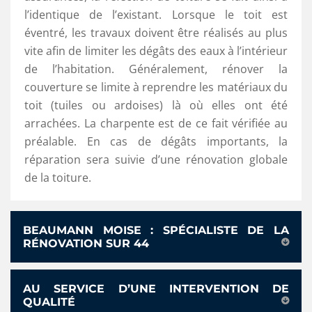
l’identique de l’existant. Lorsque le toit est
éventré, les travaux doivent être réalisés au plus
vite afin de limiter les dégâts des eaux à l’intérieur
de l’habitation. Généralement, rénover la
couverture se limite à reprendre les matériaux du
toit (tuiles ou ardoises) là où elles ont été
arrachées. La charpente est de ce fait vérifiée au
préalable. En cas de dégâts importants, la
réparation sera suivie d’une rénovation globale
de la toiture.
BEAUMANN MOISE : SPÉCIALISTE DE LA
RÉNOVATION SUR 44
AU SERVICE D’UNE INTERVENTION DE
QUALITÉ